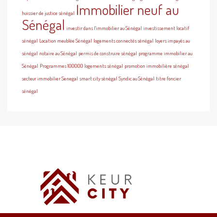
Immobilier neuf au
huissier de justice sénégal
Sénégal
investir dans l'immobilier au Sénégal
investissement locatif
sénégal
Location meublée Sénégal
logements connectés sénégal
loyers impayés au
sénégal
notaire au Sénégal
permis de construire sénégal
programme immobilier au
Sénégal
Programmes 100000 logements sénégal
promotion immobilière sénégal
secteur immobilier Senegal
smart city sénégal
Syndic au Sénégal
titre foncier
sénégal