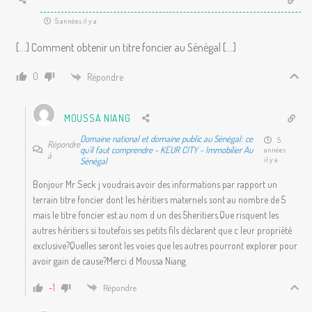
5 années il y a
[…] Comment obtenir un titre foncier au Sénégal […]
0
Répondre
MOUSSA NIANG
Domaine national et domaine public au Sénégal: ce
5
Répondre
qu’il faut comprendre - KEUR CITY - Immobilier Au
années
à
il y a
Sénégal
Bonjour Mr Seck j voudrais avoir des informations par rapport un
terrain titre foncier dont les héritiers maternels sont au nombre de 5
mais le titre foncier est au nom d un des 5heritiers.Que risquent les
autres héritiers si toutefois ses petits fils déclarent que c leur propriété
exclusive?Quelles seront les voies que les autres pourront explorer pour
avoir gain de cause?Merci d Moussa Niang
-1
Répondre