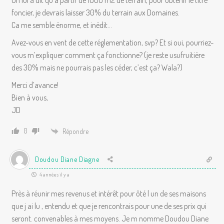
On lui a dit qu’à partir de 1000 m2 de terrain, pour obtenir le titre
foncier, je devrais laisser 30% du terrain aux Domaines.
Ca me semble énorme, et inédit…
Avez-vous en vent de cette réglementation, svp? Et si oui, pourriez-
vous m’expliquer comment ça fonctionne? (je reste usufruitière
des 30% mais ne pourrais pas les céder, c’est ça? Wala?)
Merci d’avance!
Bien à vous,
JD
0
Répondre
Doudou Diane Diagne
4 années il y a
Près à réunir mes revenus et intérêt pour ôté l un de ses maisons
que j ai lu , entendu et que je rencontrais pour une de ses prix qui
seront. convenables à mes moyens. Je m nomme Doudou Diane