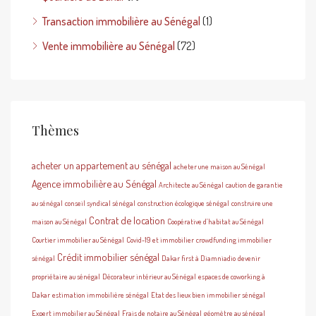
Transaction immobilière au Sénégal
(1)
Vente immobilière au Sénégal
(72)
Thèmes
acheter un appartement au sénégal
acheter une maison au Sénégal
Agence immobilière au Sénégal
Architecte au Sénégal
caution de garantie
au sénégal
conseil syndical sénégal
construction écologique sénégal
construire une
Contrat de location
maison au Sénégal
Coopérative d’habitat au Sénégal
Courtier immobilier au Sénégal
Covid-19 et immobilier
crowdfunding immobilier
Crédit immobilier sénégal
sénégal
Dakar first à Diamniadio
devenir
propriétaire au sénégal
Décorateur intérieur au Sénégal
espaces de coworking à
Dakar
estimation immobilière sénégal
Etat des lieux bien immobilier sénégal
Expert immobilier au Sénégal
Frais de notaire au Sénégal
géomètre au sénégal