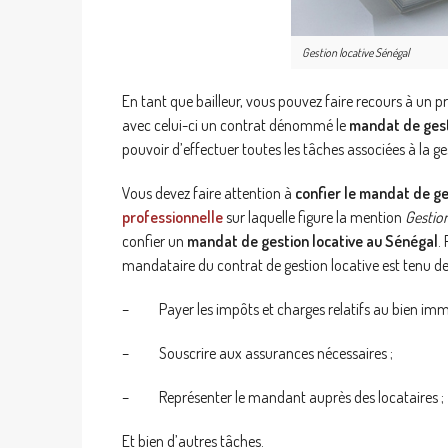
Gestion locative Sénégal
En tant que bailleur, vous pouvez faire recours à un p
avec celui-ci un contrat dénommé le
mandat de gesti
pouvoir d’effectuer toutes les tâches associées à la g
Vous devez faire attention à
confier le mandat de ge
professionnelle
sur laquelle figure la mention
Gestio
confier un
mandat de gestion locative au Sénégal
.
mandataire du contrat de gestion locative est tenu de
– Payer les impôts et charges relatifs au bien immo
– Souscrire aux assurances nécessaires ;
– Représenter le mandant auprès des locataires ;
Et bien d’autres tâches.