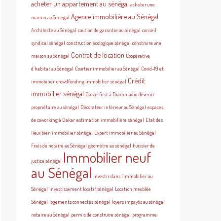
acheter un appartement au sénégal
acheter une
Agence immobilière au Sénégal
maison au Sénégal
Architecte au Sénégal
caution de garantie au sénégal
conseil
syndical sénégal
construction écologique sénégal
construire une
Contrat de location
maison au Sénégal
Coopérative
d’habitat au Sénégal
Courtier immobilier au Sénégal
Covid-19 et
Crédit
immobilier
crowdfunding immobilier sénégal
immobilier sénégal
Dakar first à Diamniadio
devenir
propriétaire au sénégal
Décorateur intérieur au Sénégal
espaces
de coworking à Dakar
estimation immobilière sénégal
Etat des
lieux bien immobilier sénégal
Expert immobilier au Sénégal
Frais de notaire au Sénégal
géomètre au sénégal
huissier de
Immobilier neuf
justice sénégal
au Sénégal
investir dans l'immobilier au
Sénégal
investissement locatif sénégal
Location meublée
Sénégal
logements connectés sénégal
loyers impayés au sénégal
notaire au Sénégal
permis de construire sénégal
programme