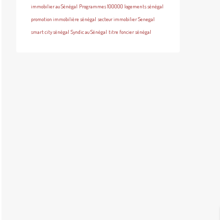
immobilier au Sénégal
Programmes 100000 logements sénégal
promotion immobilière sénégal
secteur immobilier Senegal
smart city sénégal
Syndic au Sénégal
titre foncier sénégal