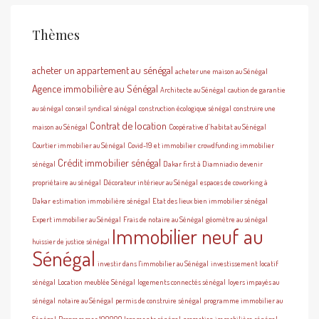
Thèmes
acheter un appartement au sénégal
acheter une maison au Sénégal
Agence immobilière au Sénégal
Architecte au Sénégal
caution de garantie
au sénégal
conseil syndical sénégal
construction écologique sénégal
construire une
Contrat de location
maison au Sénégal
Coopérative d’habitat au Sénégal
Courtier immobilier au Sénégal
Covid-19 et immobilier
crowdfunding immobilier
Crédit immobilier sénégal
sénégal
Dakar first à Diamniadio
devenir
propriétaire au sénégal
Décorateur intérieur au Sénégal
espaces de coworking à
Dakar
estimation immobilière sénégal
Etat des lieux bien immobilier sénégal
Expert immobilier au Sénégal
Frais de notaire au Sénégal
géomètre au sénégal
Immobilier neuf au
huissier de justice sénégal
Sénégal
investir dans l'immobilier au Sénégal
investissement locatif
sénégal
Location meublée Sénégal
logements connectés sénégal
loyers impayés au
sénégal
notaire au Sénégal
permis de construire sénégal
programme immobilier au