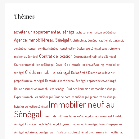
Thèmes
acheter un appartement au sénégal
acheter une maison au Sénégal
Agence immobilière au Sénégal
Architecte au Sénégal
caution de garantie
au sénégal
conseil syndical sénégal
construction écologique sénégal
construire une
Contrat de location
maison au Sénégal
Coopérative d’habitat au Sénégal
Courtier immobilier au Sénégal
Covid-19 et immobilier
crowdfunding immobilier
Crédit immobilier sénégal
sénégal
Dakar first à Diamniadio
devenir
propriétaire au sénégal
Décorateur intérieur au Sénégal
espaces de coworking à
Dakar
estimation immobilière sénégal
Etat des lieux bien immobilier sénégal
Expert immobilier au Sénégal
Frais de notaire au Sénégal
géomètre au sénégal
Immobilier neuf au
huissier de justice sénégal
Sénégal
investir dans l'immobilier au Sénégal
investissement locatif
sénégal
Location meublée Sénégal
logements connectés sénégal
loyers impayés au
sénégal
notaire au Sénégal
permis de construire sénégal
programme immobilier au